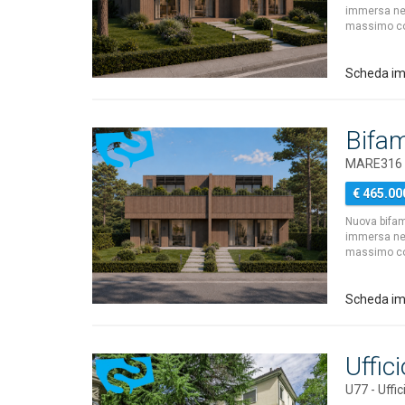
immersa nel 
massimo comf
Scheda i
Bifam
MARE316 - 
€ 465.00
Nuova bifami
immersa nel 
massimo comf
Scheda i
Uffic
U77 - Uffic