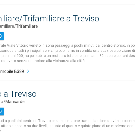
iliare/Trifamiliare a Treviso
amiliare/Trifamiliare
0
rale Viale Vittorio veneto in zona passeggi a pochi minuti dal centro storico, in p
 comoda a tutti i principali servizi, proponiamo in vendita una spaziosa porzione di 
i primi ani 900, ha poi subito un restauro totale nei prini anni 80, ideale per chi des
riservato senza rinunciare alla vicinanza alla città…
mobile B389
o a Treviso
tici/Mansarde
0
ti a piedi dal centro di Treviso, in una posizione tranquilla e ben servita, proponi
attico disposto su due livelli, situato al quarto e quinto piano di un moderno con
e…