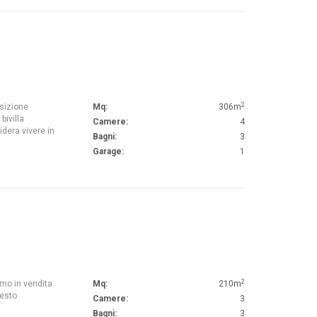
2
osizione
Mq:
306m
bivilla
Camere:
4
idera vivere in
Bagni:
3
Garage:
1
2
amo in vendita
Mq:
210m
testo
Camere:
3
Bagni:
3