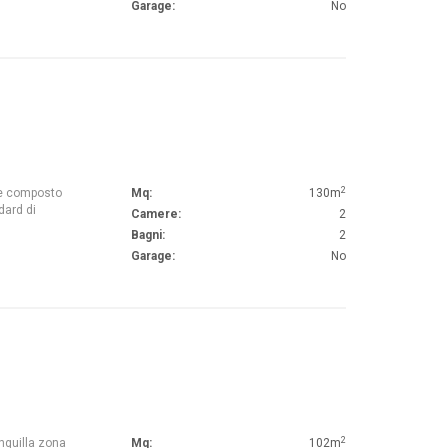
Garage:
No
2
le composto
Mq:
130m
dard di
Camere:
2
Bagni:
2
Garage:
No
2
anquilla zona
Mq:
102m