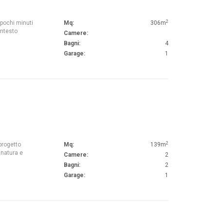
2
 pochi minuti
Mq:
306m
ontesto
Camere:
Bagni:
4
Garage:
1
2
progetto
Mq:
139m
 natura e
Camere:
2
Bagni:
2
Garage:
1