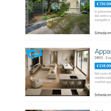
€ 730.00
In posizione
dal centro s
tranquillo e
Scheda im
Appa
D803 - 2 
€ 538.00
Nel cuore d
residenzial
comfort qu
Scheda im