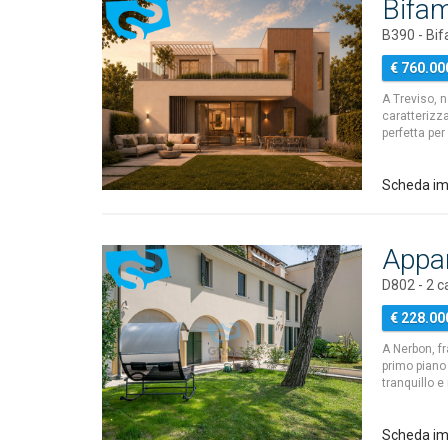
Bifam
B390 - Bif
€ 760.00
A Treviso, n
caratterizz
perfetta per
Scheda im
Appar
D802 - 2 
€ 228.00
A Nerbon, f
primo piano 
tranquillo 
Scheda im