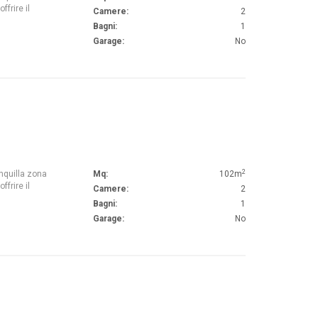
frire il
Camere:
2
Bagni:
1
Garage:
No
2
anquilla zona
Mq:
102m
frire il
Camere:
2
Bagni:
1
Garage:
No