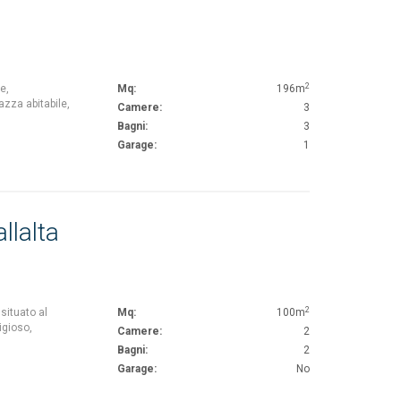
2
e,
Mq:
196m
azza abitabile,
Camere:
3
Bagni:
3
Garage:
1
llalta
2
situato al
Mq:
100m
igioso,
Camere:
2
Bagni:
2
Garage:
No