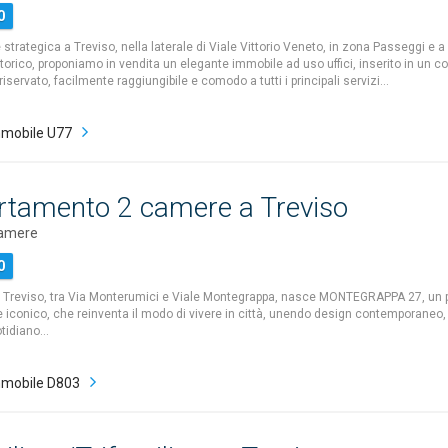
0
 strategica a Treviso, nella laterale di Viale Vittorio Veneto, in zona Passeggi e a
torico, proponiamo in vendita un elegante immobile ad uso uffici, inserito in un c
 riservato, facilmente raggiungibile e comodo a tutti i principali servizi…
mobile U77
rtamento 2 camere a Treviso
camere
0
i Treviso, tra Via Monterumici e Viale Montegrappa, nasce MONTEGRAPPA 27, un 
e iconico, che reinventa il modo di vivere in città, unendo design contemporaneo,
otidiano…
mobile D803