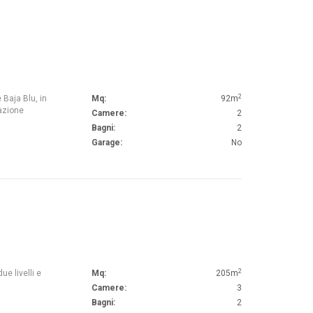
2
Baja Blu, in
Mq:
92m
azione
Camere:
2
Bagni:
2
Garage:
No
2
ue livelli e
Mq:
205m
Camere:
3
Bagni:
2