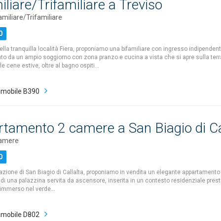
iliare/Trifamiliare a Treviso
amiliare/Trifamiliare
0
ella tranquilla località Fiera, proponiamo una bifamiliare con ingresso indipendent
ato da un ampio soggiorno con zona pranzo e cucina a vista che si apre sulla terr
 le cene estive, oltre al bagno ospiti…
mobile B390
tamento 2 camere a San Biagio di Ca
camere
0
razione di San Biagio di Callalta, proponiamo in vendita un elegante appartamento 
di una palazzina servita da ascensore, inserita in un contesto residenziale prest
e immerso nel verde…
mobile D802