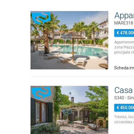
Appa
MARE318 
€ 478.00
Appartament
zona Piazza
principale 
Scheda i
Casa 
S340 - Sin
€ 450.00
Treviso, loc
circondata 