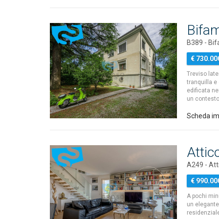
Bifam
B389 - Bif
€ 730.00
Treviso late
tranquilla e
edificata ne
un contesto 
Scheda im
Attic
A249 - At
€ 990.00
A pochi minu
un elegante 
residenzial