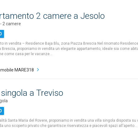
rtamento 2 camere a Jesolo
- 2 camere
0
o in vendita – Residence Baja Blu, zona Piazza Brescia Nel rinomato Residence 
 Brescia, proponiamo in vendita un elegante appartamento, ideale sia come abit
che come casa per le vacanze…
mmobile MARE318
singola a Treviso
gola
0
alità Santa Maria del Rovere, proponiamo in vendita una villa singola disposta su d
da uno scoperto privato che garantisce riservatezza e piacevoli spazi all'aperto…