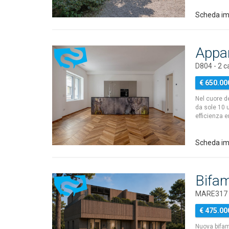
Scheda im
Appa
D804 - 2 
€ 650.00
Nel cuore d
da sole 10 u
efficienza 
Scheda im
Bifam
MARE317 - 
€ 475.00
Nuova bifami