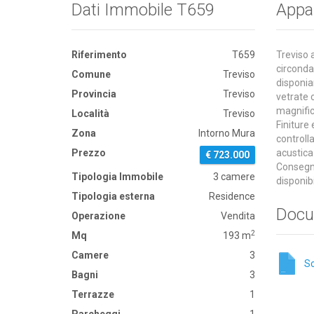
Dati Immobile T659
Appa
Riferimento
T659
Treviso 
circonda
Comune
Treviso
disponi
Provincia
Treviso
vetrate 
magnific
Località
Treviso
Finiture
Zona
Intorno Mura
controll
Prezzo
acustica
€ 723.000
Consegna
Tipologia Immobile
3 camere
disponibi
Tipologia esterna
Residence
Docu
Operazione
Vendita
2
Mq
193 m
Camere
3
S
Bagni
3
Terrazze
1