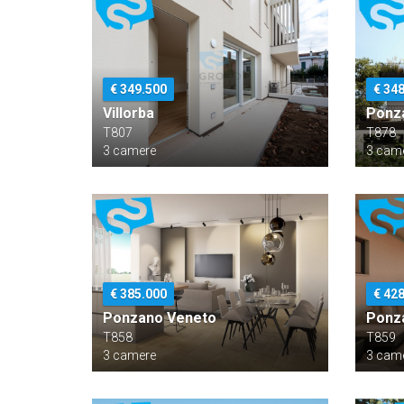
€ 349.500
€ 34
Villorba
Ponz
T807
T878
3 camere
3 cam
€ 385.000
€ 42
Ponzano Veneto
Ponz
T858
T859
3 camere
3 cam