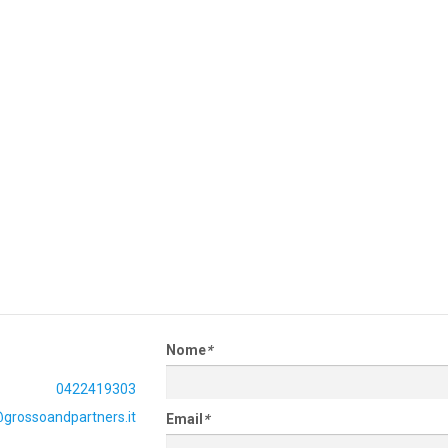
Nome
*
0422419303
grossoandpartners.it
Email
*