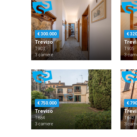
€ 300.000
€ 32
Treviso
Trev
T903
T905
3 camere
3 cam
€ 750.000
€ 79
Treviso
Trev
T884
T642
3 camere
3 cam