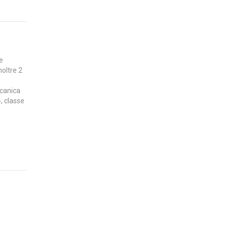
,
e
noltre 2
ccanica
, classe
a