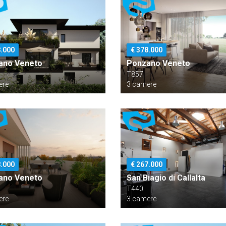
8.000
€ 378.000
ano Veneto
Ponzano Veneto
T857
ere
3 camere
8.000
€ 267.000
ano Veneto
San Biagio di Callalta
T440
ere
3 camere