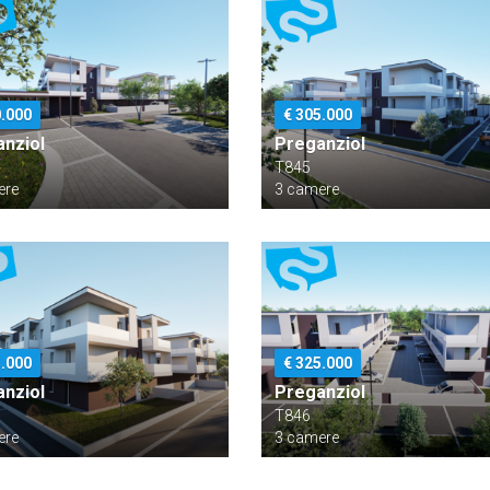
0.000
€ 305.000
nziol
Preganziol
T845
ere
3 camere
5.000
€ 325.000
nziol
Preganziol
T846
ere
3 camere