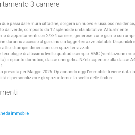
rtamento 3 camere
a due passi dalle mura cittadine, sorgerà un nuovo e lussuoso residence
to dal verde, composto da 12 splendide unità abitative. Attualmente
amo di appartamenti con 2/3/4 camere, generose zone giorno con ampi
che daranno accesso al giardino o a logge-terrazze abitabili. Disponibili i
i attici di ampie dimensioni con spazi terrazzati.
 e tecnologie di altissimo livello quali ad esempio: VMC (ventilazione me
ata), impianto domotico, classe energetica NZeb superiore alla classe A4
 1.
 prevista per Maggio 2026. Opzionando oggi l'immobile ti viene data l
lità di personalizzare gli spazi interni e la scelta delle finiture.
menti
cheda immobile