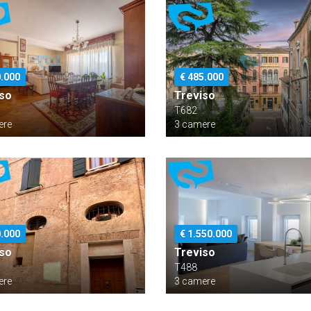
0.000
€ 485.000
iso
Treviso
T682
ere
3 camere
0.000
€ 1.550.000
iso
Treviso
T488
ere
3 camere