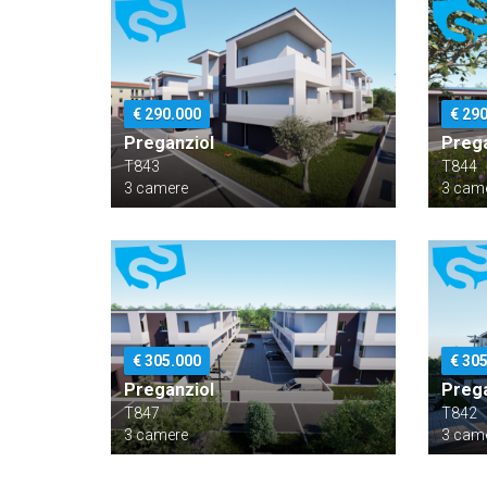
€ 290.000
€ 29
Preganziol
Prega
T843
T844
3 camere
3 cam
€ 305.000
€ 30
Preganziol
Prega
T847
T842
3 camere
3 cam