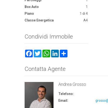
Parcheggi
1
Box Auto
1
Piano
1 di 4
Classe Energetica
A4
Condividi Immobile
Facebook
Twitter
WhatsApp
LinkedIn
Share
Contatta Agente
Andrea Grosso
Telefono:
Email:
grosso@