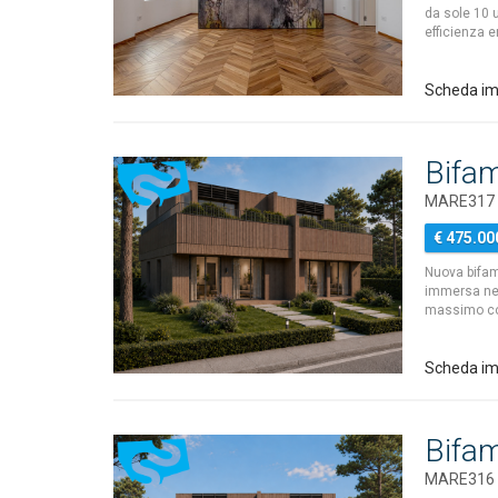
da sole 10 u
efficienza 
Scheda im
Bifam
MARE317 - 
€ 475.00
Nuova bifami
immersa nel 
massimo comf
Scheda i
Bifam
MARE316 - 