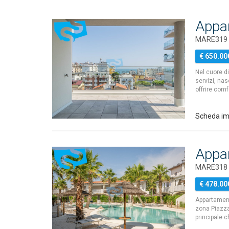
Appa
MARE319 
€ 650.00
Nel cuore di
servizi, nas
offrire comf
Scheda i
Appa
MARE318 
€ 478.00
Appartament
zona Piazza
principale 