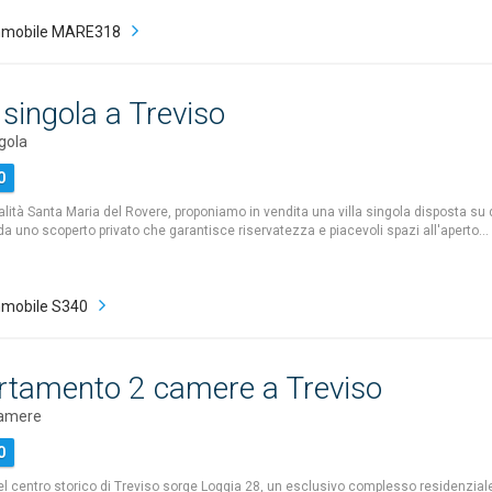
mmobile MARE318
singola a Treviso
gola
0
alità Santa Maria del Rovere, proponiamo in vendita una villa singola disposta su d
da uno scoperto privato che garantisce riservatezza e piacevoli spazi all'aperto…
mobile S340
rtamento 2 camere a Treviso
camere
0
el centro storico di Treviso sorge Loggia 28, un esclusivo complesso residenzia