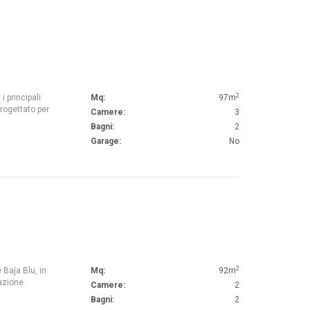
2
i principali
Mq:
97m
rogettato per
Camere:
3
Bagni:
2
Garage:
No
2
Baja Blu, in
Mq:
92m
azione
Camere:
2
Bagni:
2