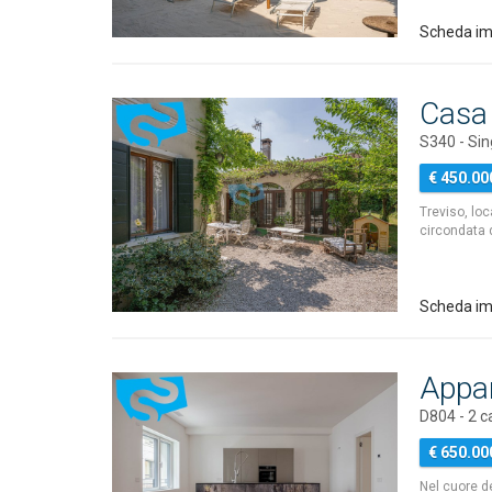
Scheda i
Casa 
S340 - Sin
€ 450.00
Treviso, loc
circondata 
Scheda im
Appa
D804 - 2 
€ 650.00
Nel cuore d