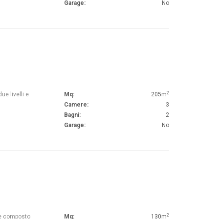
Garage:
No
2
ue livelli e
Mq:
205m
Camere:
3
Bagni:
2
Garage:
No
2
le composto
Mq:
130m