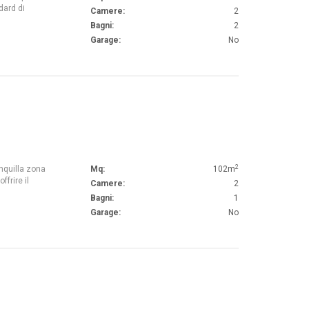
dard di
Camere:
2
Bagni:
2
Garage:
No
2
anquilla zona
Mq:
102m
frire il
Camere:
2
Bagni:
1
Garage:
No