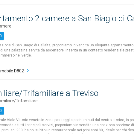
tamento 2 camere a San Biagio di Ca
camere
0
razione di San Biagio di Callalta, proponiamo in vendita un elegante appartamento 
di una palazzina servita da ascensore, inserita in un contesto residenziale prest
e immerso nel verde…
mobile D802
iliare/Trifamiliare a Treviso
amiliare/Trifamiliare
0
rale Viale Vittorio veneto in zona passeggi a pochi minuti dal centro storico, in p
 comoda a tutti i principali servizi, proponiamo in vendita una spaziosa porzione di 
i primi ani 900, ha poi subito un restauro totale nei prini anni 80, ideale per chi des