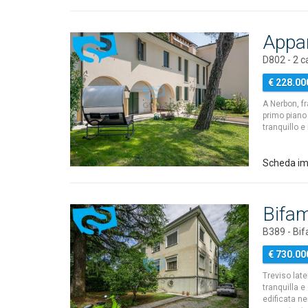
Appar
D802 - 2 
€ 228.00
A Nerbon, f
primo piano 
tranquillo 
Scheda im
Bifam
B389 - Bif
€ 730.00
Treviso late
tranquilla e
edificata ne