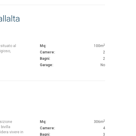
llalta
2
situato al
Mq:
100m
igioso,
Camere:
2
Bagni:
2
Garage:
No
2
osizione
Mq:
306m
bivilla
Camere:
4
idera vivere in
Bagni:
3