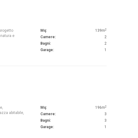
2
progetto
Mq:
139m
 natura e
Camere:
2
Bagni:
2
Garage:
1
2
e,
Mq:
196m
azza abitabile,
Camere:
3
Bagni:
3
Garage:
1