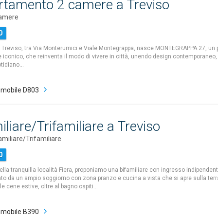
rtamento 2 camere a Treviso
camere
0
i Treviso, tra Via Monterumici e Viale Montegrappa, nasce MONTEGRAPPA 27, un 
e iconico, che reinventa il modo di vivere in città, unendo design contemporaneo,
otidiano…
mobile D803
iliare/Trifamiliare a Treviso
amiliare/Trifamiliare
0
ella tranquilla località Fiera, proponiamo una bifamiliare con ingresso indipendent
ato da un ampio soggiorno con zona pranzo e cucina a vista che si apre sulla terr
 le cene estive, oltre al bagno ospiti…
mobile B390