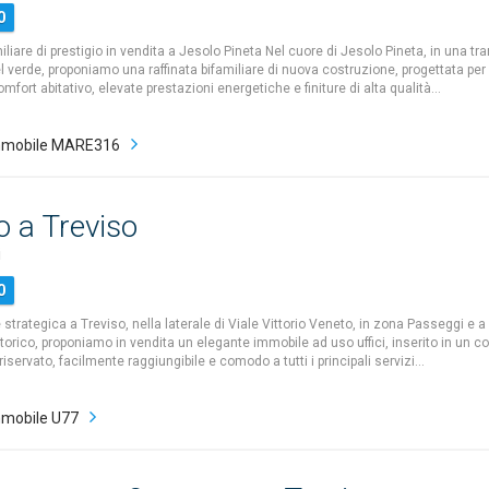
0
liare di prestigio in vendita a Jesolo Pineta Nel cuore di Jesolo Pineta, in una tr
verde, proponiamo una raffinata bifamiliare di nuova costruzione, progettata per of
ort abitativo, elevate prestazioni energetiche e finiture di alta qualità…
mmobile MARE316
io a Treviso
i
0
 strategica a Treviso, nella laterale di Viale Vittorio Veneto, in zona Passeggi e a
torico, proponiamo in vendita un elegante immobile ad uso uffici, inserito in un c
 riservato, facilmente raggiungibile e comodo a tutti i principali servizi…
mobile U77