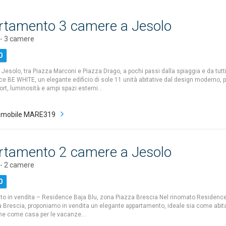
rtamento 3 camere a Jesolo
- 3 camere
0
 Jesolo, tra Piazza Marconi e Piazza Drago, a pochi passi dalla spiaggia e da tutti 
ce BE WHITE, un elegante edificio di sole 11 unità abitative dal design moderno, p
ort, luminosità e ampi spazi esterni…
mmobile MARE319
rtamento 2 camere a Jesolo
- 2 camere
0
o in vendita – Residence Baja Blu, zona Piazza Brescia Nel rinomato Residence 
 Brescia, proponiamo in vendita un elegante appartamento, ideale sia come abit
che come casa per le vacanze…