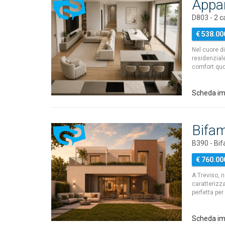
Appa
D803 - 2 
€ 538.00
Nel cuore d
residenzial
comfort qu
Scheda im
Bifam
B390 - Bif
€ 760.00
A Treviso, n
caratterizz
perfetta per
Scheda im