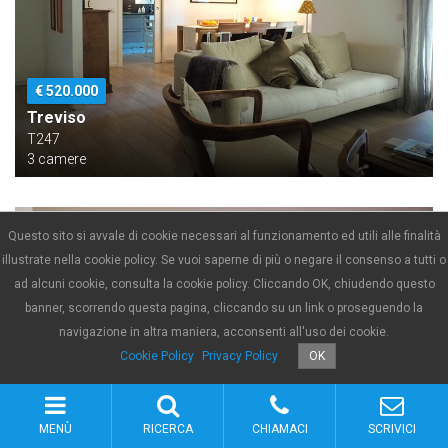
€ 520.000
Treviso
T247
3 camere
Questo sito si avvale di cookie necessari al funzionamento ed utili alle finalità
illustrate nella cookie policy. Se vuoi saperne di più o negare il consenso a tutti o
ad alcuni cookie, consulta la cookie policy. Cliccando OK, chiudendo questo
banner, scorrendo questa pagina, cliccando su un link o proseguendo la
navigazione in altra maniera, acconsenti all'uso dei cookie.
Cookie Policy
Privacy Policy
OK
MENÙ
RICERCA
CHIAMACI
SCRIVICI
Trattativa riservata