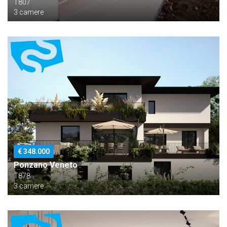
T807
3 camere
€ 348.000
Ponzano Veneto
T878
3 camere