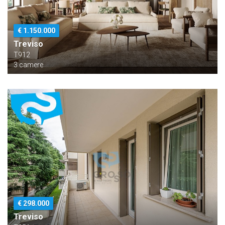
€ 1.150.000
Treviso
T912
3 camere
€ 298.000
Treviso