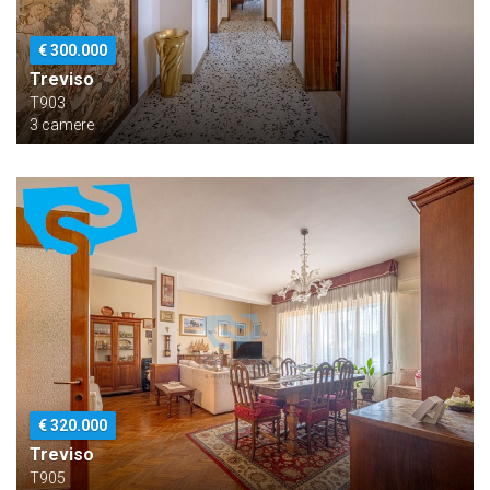
€ 300.000
Treviso
T903
3 camere
€ 320.000
Treviso
T905