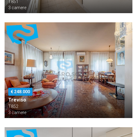
T851
3 camere
€ 248.000
Treviso
T852
3 camere