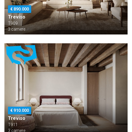
€ 890.000
Treviso
T909
3 camere
€ 910.000
Treviso
T911
3 camere