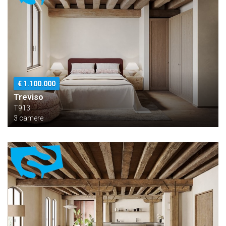
€ 1.100.000
Treviso
T913
3 camere