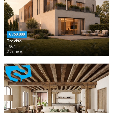
€ 760.000
Treviso
T867
3 camere