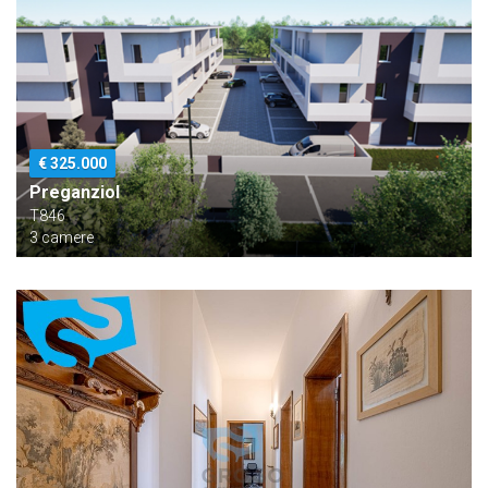
€ 325.000
Preganziol
T846
3 camere