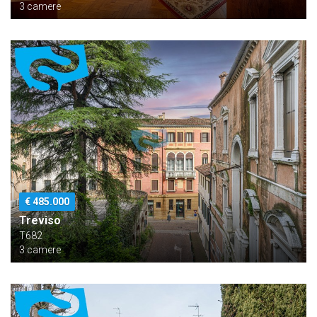
3 camere
€ 485.000
Treviso
T682
3 camere