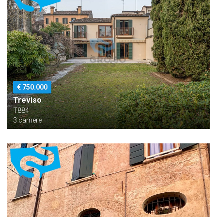
€ 750.000
Treviso
T884
3 camere