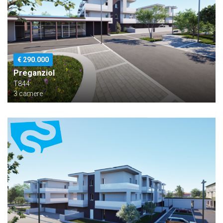
€ 290.000
Preganziol
T844
3 camere