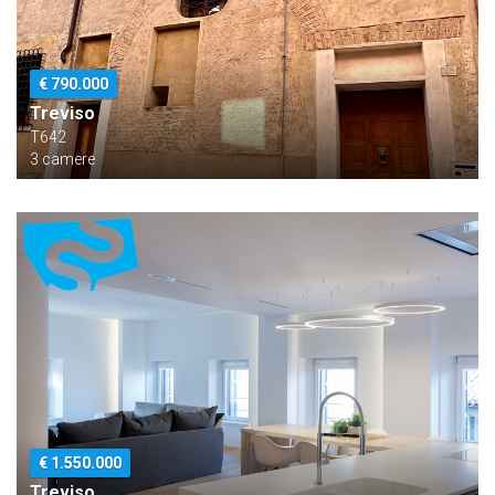
€ 790.000
Treviso
T642
3 camere
€ 1.550.000
Treviso