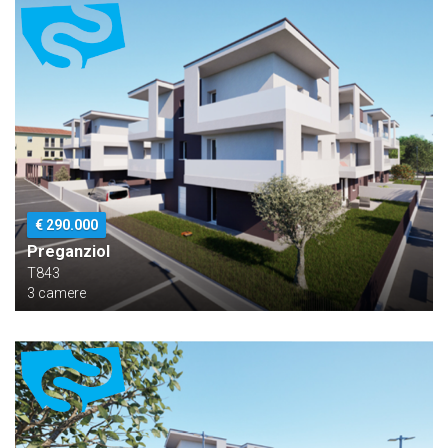
€ 290.000
Preganziol
T843
3 camere