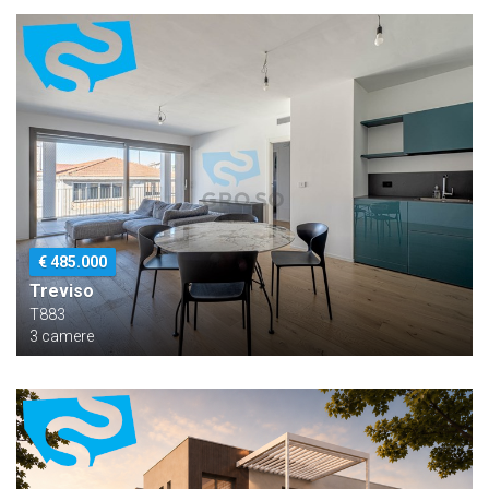
€ 485.000
Treviso
T883
3 camere