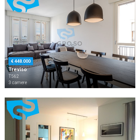
€ 448.000
Treviso
T562
3 camere