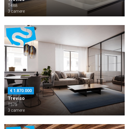
T488
3 camere
€ 1.870.000
Treviso
T575
3 camere