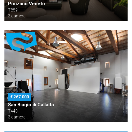
Ponzano Veneto
T859
3 camere
€ 267.000
San Biagio di Callalta
T440
3 camere