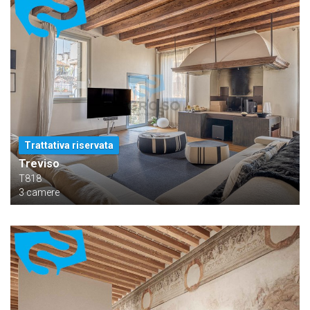
Trattativa riservata
Treviso
T818
3 camere