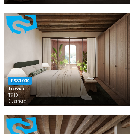
€ 980.000
Treviso
T910
3 camere