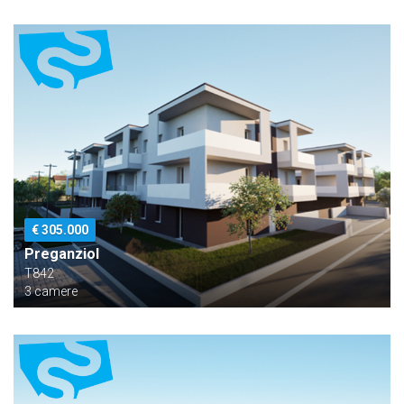
€ 305.000
Preganziol
T842
3 camere