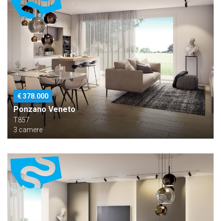
€ 378.000
Ponzano Veneto
T857
3 camere