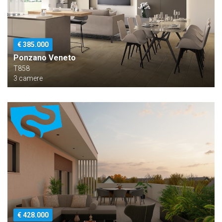
€ 385.000
Ponzano Veneto
T858
3 camere
€ 428.000